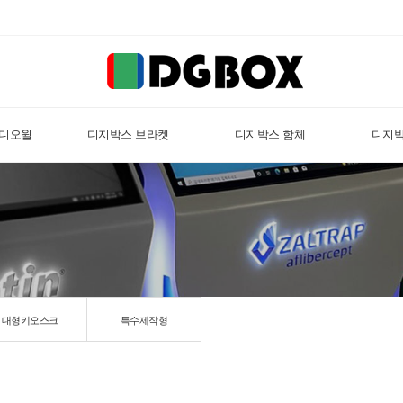
비디오윌
디지박스 브라켓
디지박스 함체
디지박
대형키오스크
특수제작형