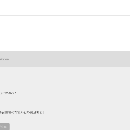
ibition
) 622-0277
 2022-충남천안-0772[사업자정보확인]
지박스