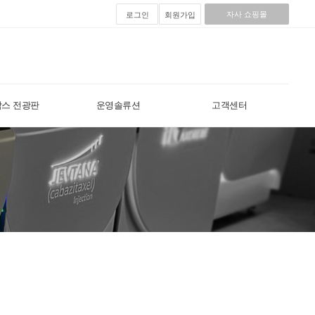
자사 쇼핑몰
로그인
회원가입
스 전광판
운영솔류션
고객센터